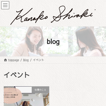
コ
ナ
ン
ビ
テ
ゲ
ン
ー
ツ
シ
へ
ョ
ス
ン
キ
に
blog
ッ
移
プ
動
toppage
blog
イベント
イベント
仕事のこと