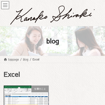
コ
ナ
ン
ビ
テ
ゲ
ン
ー
ツ
シ
へ
ョ
ス
ン
キ
に
blog
ッ
移
プ
動
toppage
blog
Excel
Excel
仕事のこと