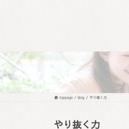
コ
ナ
ン
ビ
テ
ゲ
ン
ー
ツ
シ
へ
ョ
ス
ン
キ
に
ッ
移
プ
動
toppage
blog
やり抜く力
やり抜く力