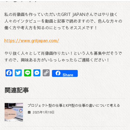
私の肖像画も作っていただいたGRIT JAPANさんではやり抜く
人々のインタビューを動画と記事で読めますので、色んな方々の
働く方や考え方を知るのにとってもオススメです！
https://www.gritjapan.com/
やり抜く人々として肖像画作りたい！という人も募集中だそうで
すので、興味ある方がいらっしゃったらご連絡ください！
F
T
L
M
C
Share
a
w
i
e
o
c
i
n
s
p
関連記事
e
t
e
s
y
b
t
e
L
プロジェクト型の仕事とKPI型の仕事の違いについて考える
o
e
n
i
2025年1月19日
o
r
g
n
k
e
k
r