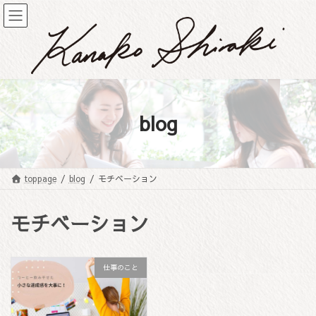
コ
ナ
ン
ビ
テ
ゲ
ン
ー
ツ
シ
へ
ョ
ス
ン
キ
に
blog
ッ
移
プ
動
toppage
blog
モチベーション
モチベーション
仕事のこと