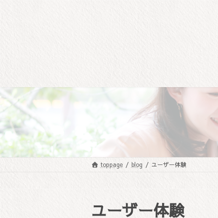
コ
ナ
ン
ビ
テ
ゲ
ン
ー
ツ
シ
へ
ョ
ス
ン
キ
に
ッ
移
プ
動
toppage
blog
ユーザー体験
ユーザー体験