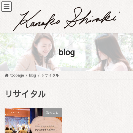
コ
ナ
ン
ビ
テ
ゲ
ン
ー
ツ
シ
へ
ョ
ス
ン
キ
に
blog
ッ
移
プ
動
toppage
blog
リサイタル
リサイタル
私のこと