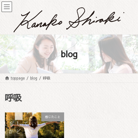
コ
ナ
ン
ビ
テ
ゲ
ン
ー
ツ
シ
へ
ョ
ス
ン
キ
に
blog
ッ
移
プ
動
toppage
blog
呼吸
呼吸
感じたこと