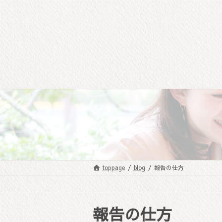
コ
ナ
ン
ビ
テ
ゲ
ン
ー
ツ
シ
へ
ョ
ス
ン
キ
に
ッ
移
プ
動
toppage
blog
報告の仕方
報告の仕方