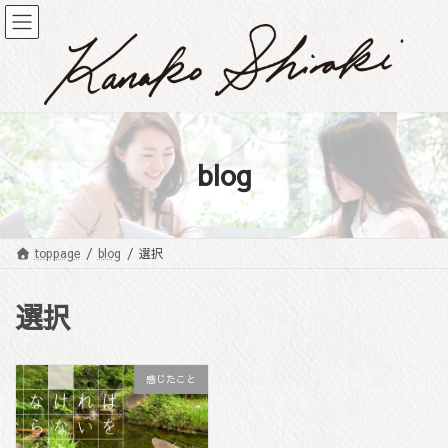
コ
ナ
ン
ビ
テ
ゲ
ン
ー
ツ
シ
へ
ョ
ス
ン
キ
に
blog
ッ
移
プ
動
toppage
blog
選択
選択
感じたこと