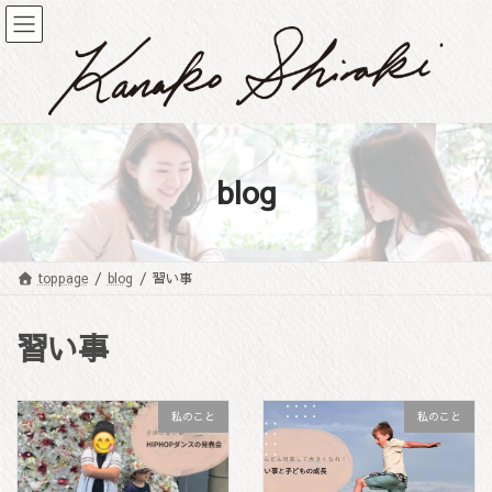
コ
ナ
ン
ビ
テ
ゲ
ン
ー
ツ
シ
へ
ョ
ス
ン
キ
に
blog
ッ
移
プ
動
toppage
blog
習い事
習い事
私のこと
私のこと