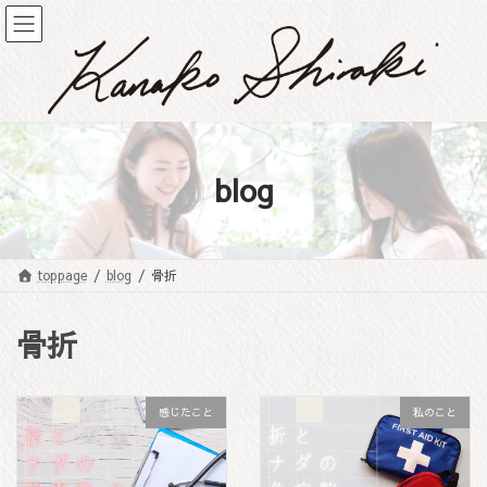
コ
ナ
ン
ビ
テ
ゲ
ン
ー
ツ
シ
へ
ョ
ス
ン
キ
に
blog
ッ
移
プ
動
toppage
blog
骨折
骨折
感じたこと
私のこと