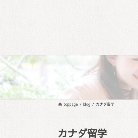
コ
ナ
ン
ビ
テ
ゲ
ン
ー
ツ
シ
へ
ョ
ス
ン
キ
に
ッ
移
プ
動
toppage
blog
カナダ留学
カナダ留学