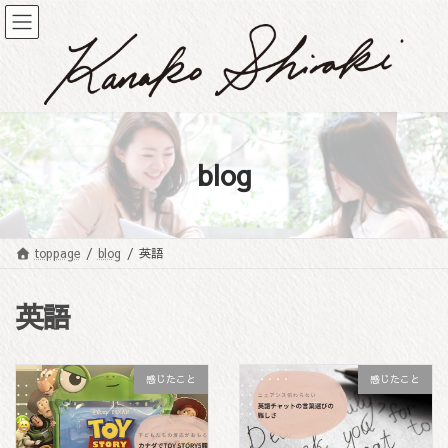
コ
ナ
ン
ビ
テ
ゲ
ン
ー
ツ
シ
へ
ョ
ス
ン
キ
に
blog
ッ
移
プ
動
toppage
blog
英語
英語
感じたこと
感じたこと