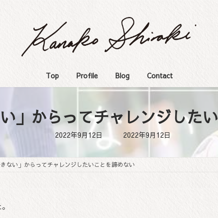
Top
Profile
Blog
Contact
い」からってチャレンジしたい
最
2022年9月12日
2022年9月12日
終
更
新
日
できない」からってチャレンジしたいことを諦めない
時
:
た。