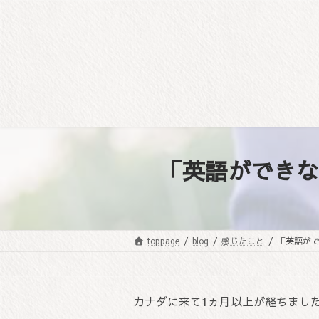
コ
ナ
ン
ビ
テ
ゲ
ン
ー
ツ
シ
へ
ョ
ス
ン
キ
に
ッ
移
プ
動
「英語ができな
toppage
blog
感じたこと
「英語が
カナダに来て1ヵ月以上が経ちまし