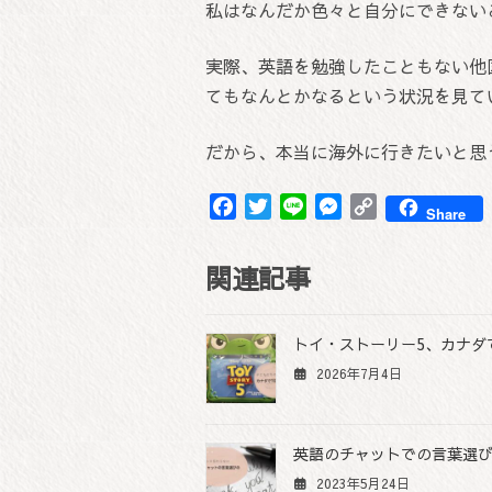
私はなんだか色々と自分にできない
実際、英語を勉強したこともない他
てもなんとかなるという状況を見て
だから、本当に海外に行きたいと思
F
T
L
M
C
Share
a
w
i
e
o
c
i
n
s
p
関連記事
e
t
e
s
y
b
t
e
L
o
e
n
i
トイ・ストーリー5、カナダ
o
r
g
n
2026年7月4日
k
e
k
r
英語のチャットでの言葉選
2023年5月24日