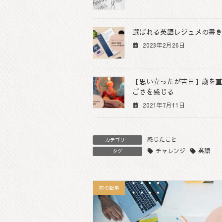
選ばれる英語レジュメの書き
2023年2月26日
【思い立ったが吉日】歳を
ごさを感じる
2021年7月11日
感じたこと
カテゴリー
チャレンジ
英語
タグ
前の記事