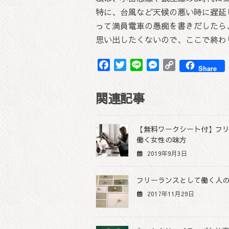
特に、台風など天候の悪い時に遅延
って満員電車の愚痴を書きだしたら
思い出したくないので、ここで終わ
F
T
L
M
C
Share
a
w
i
e
o
c
i
n
s
p
関連記事
e
t
e
s
y
b
t
e
L
o
e
n
i
【無料ワークシート付】フ
o
r
g
n
働く女性の味方
k
e
k
2019年9月3日
r
フリーランスとして働く人
2017年11月29日