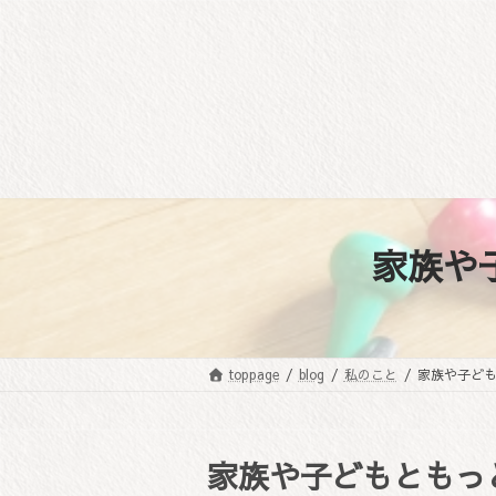
コ
ナ
ン
ビ
テ
ゲ
ン
ー
ツ
シ
へ
ョ
ス
ン
キ
に
ッ
移
プ
動
家族や
toppage
blog
私のこと
家族や子ど
家族や子どもともっ