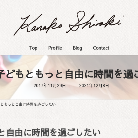
Top
Profile
Blog
Contact
子どもともっと自由に時間を過
最
2017年11月29日
2021年12月8日
終
更
新
日
もともっと自由に時間を過ごしたい
時
:
と自由に時間を過ごしたい