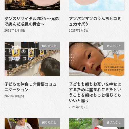
ダンスリサイタル2025 〜兄弟
アンパンマンのうんちとコミ
で挑んだ成長の舞台〜
ュ力オバケ
2025年6月18日
2025年5月7日
感じたこと
感じたこと
子どもの仲良し非言語コミュ
子どもも親もお互いを幸せに
ニケーション
するために産まれてきたとい
うことを親はもっと信じても
2022年10月5日
いいと思う
2021年5月2日
感じたこと
感じたこと