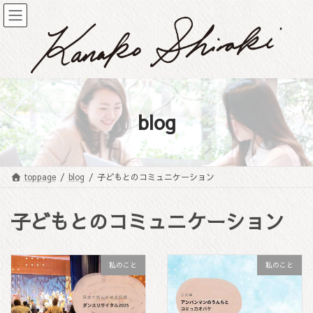
コ
ナ
ン
ビ
テ
ゲ
ン
ー
ツ
シ
へ
ョ
ス
ン
キ
に
blog
ッ
移
プ
動
toppage
blog
子どもとのコミュニケーション
子どもとのコミュニケーション
私のこと
私のこと