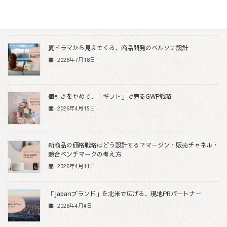
a
w
i
e
o
c
i
n
s
p
関連記事
e
t
e
s
y
b
t
e
L
夏ドラマから見えてくる、商品開発のペルソナ設計
o
e
n
i
2026年7月18日
o
r
g
n
k
e
k
r
値引きをやめて、「ギフト」で売るGWP戦略
2026年4月15日
新商品の価格戦略はどう設計する？マージン・販売チャネル・
競合ベンチマークの考え方
2026年4月11日
「Japanブランド」を北米で広げる、現地PRパートナー
2026年4月4日