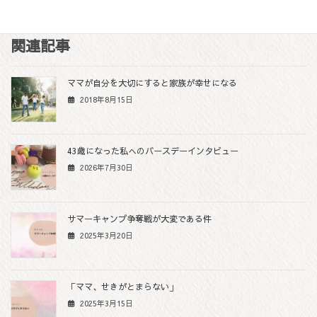
F
T
L
M
C
Share
a
w
i
e
o
c
i
n
s
p
関連記事
e
t
e
s
y
b
t
e
L
ママが自分を大切にすると家族が幸せになる
o
e
n
i
2018年8月15日
o
r
g
n
k
e
k
r
43歳になった私へのバースデーインタビュー
2026年7月30日
サマーキャンプ争奪戦が大変である件
2025年3月20日
「ママ、せきがとまらない」
2025年3月15日