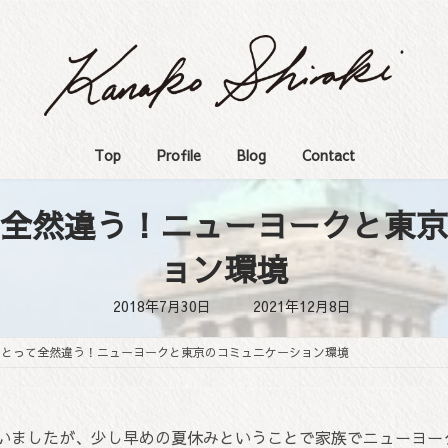
Top
Profile
Blog
Contact
全然違う！ニューヨークと東京
ョン環境
最
2018年7月30日
2021年12月8日
終
更
新
にとって全然違う！ニューヨークと東京のコミュニケーション環境
日
時
:
いましたが、少し早めの夏休みということで家族でニューヨー