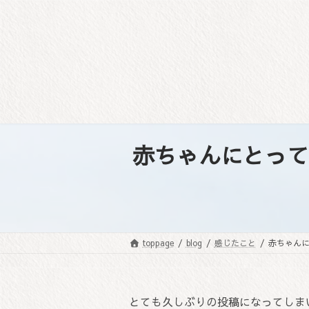
コ
ナ
ン
ビ
テ
ゲ
ン
ー
ツ
シ
へ
ョ
ス
ン
キ
に
ッ
移
赤ちゃんにとって
プ
動
toppage
blog
感じたこと
赤ちゃん
とても久しぶりの投稿になってしま