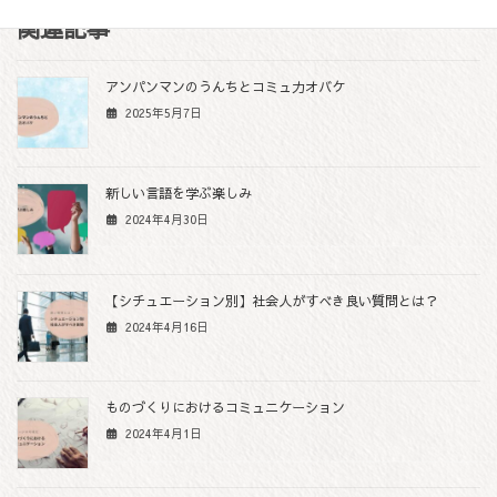
c
i
n
s
p
関連記事
e
t
e
s
y
b
t
e
L
アンパンマンのうんちとコミュ力オバケ
o
e
n
i
2025年5月7日
o
r
g
n
k
e
k
r
新しい言語を学ぶ楽しみ
2024年4月30日
【シチュエーション別】社会人がすべき良い質問とは？
2024年4月16日
ものづくりにおけるコミュニケーション
2024年4月1日