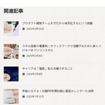
a
w
i
e
o
c
i
n
s
p
関連記事
e
t
e
s
y
b
t
e
L
プロダクト開発チームをゼロから体系化するという挑戦
o
e
n
i
2025年9月20日
o
r
g
n
k
e
k
r
スキル投資の重要性：オフィスワークで活躍するために身につ
けるべきパソコンスキル
2025年2月8日
キャリアは「星座」私の支援できること
2024年2月8日
年始に立てる！広報PR年間計画と販促カレンダーの活用
2023年1月12日