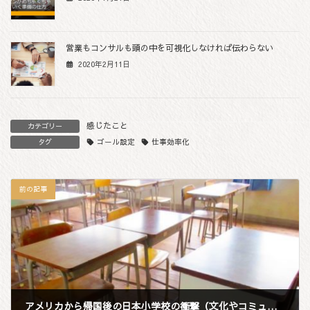
営業もコンサルも頭の中を可視化しなければ伝わらない
2020年2月11日
感じたこと
カテゴリー
ゴール設定
仕事効率化
タグ
前の記事
アメリカから帰国後の日本小学校の衝撃（文化やコミュニケーションの違い）