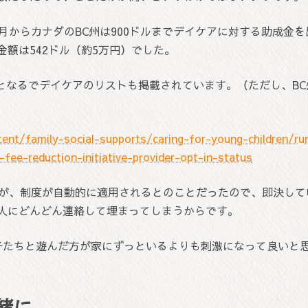
月からカナダのBC州は900ドルまでデイケアに対する助成金
額は542ドル（約5万円）でした。
象となるでデイケアのリストも掲載されています。（ただし、B
nt/family-social-supports/caring-for-young-children/run
-fee-reduction-initiative-provider-opt-in-status
たが、制度が自動的に適用されるとのことだったので、即決し
人にどんどん連絡して埋まってしまうからです。
子たちと遊んだ方が家にずっといるよりも刺激になって良いと
緒に