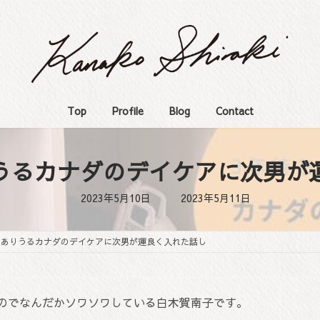
Top
Profile
Blog
Contact
うるカナダのデイケアに次男が
最
2023年5月10日
2023年5月11日
終
更
新
日
もありうるカナダのデイケアに次男が運良く入れた話し
時
:
のでなんだかソワソワしている白木賀南子です。