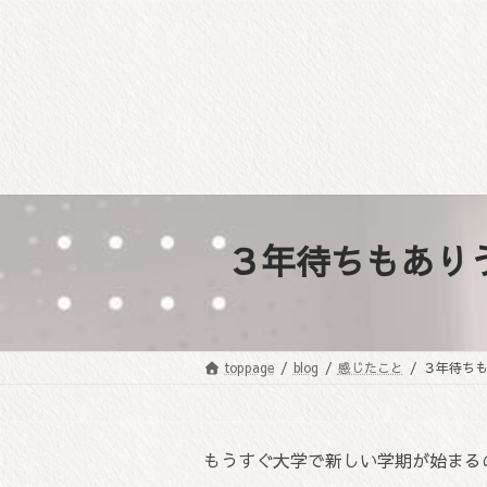
コ
ナ
ン
ビ
テ
ゲ
ン
ー
ツ
シ
へ
ョ
ス
ン
キ
に
ッ
移
プ
動
３年待ちもあり
toppage
blog
感じたこと
３年待ち
もうすぐ大学で新しい学期が始まる