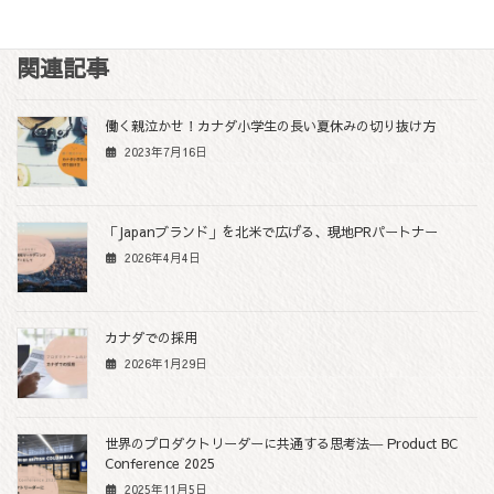
F
T
L
M
C
Share
a
w
i
e
o
c
i
n
s
p
関連記事
e
t
e
s
y
b
t
e
L
働く親泣かせ！カナダ小学生の長い夏休みの切り抜け方
o
e
n
i
2023年7月16日
o
r
g
n
k
e
k
r
「Japanブランド」を北米で広げる、現地PRパートナー
2026年4月4日
カナダでの採用
2026年1月29日
世界のプロダクトリーダーに共通する思考法― Product BC
Conference 2025
2025年11月5日