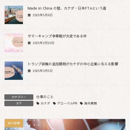
Made in China の壁、カナダ・日本FTAという道
2025年5月6日
サマーキャンプ争奪戦が大変である件
2025年3月20日
トランプ政権の追加関税がカナダの中小企業に与える影響
2025年3月5日
仕事のこと
カテゴリー
カナダ
グローバルPR
海外展開
タグ
前の記事