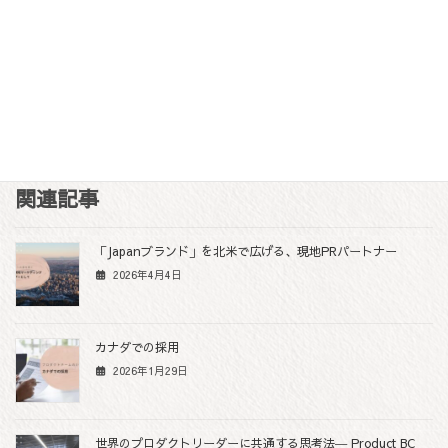
に、英語という障壁があることで世界に発信仕切れていないこと
が悔しいです。
北米に向けた海外PRのお手伝いが今後もっとできるといいなと思
っています。
F
T
L
M
C
Share
a
w
i
e
o
c
i
n
s
p
関連記事
e
t
e
s
y
b
t
e
L
「Japanブランド」を北米で広げる、現地PRパートナー
o
e
n
i
2026年4月4日
o
r
g
n
k
e
k
r
カナダでの採用
2026年1月29日
世界のプロダクトリーダーに共通する思考法― Product BC