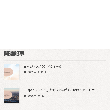
も予定されているそうなので、その時はぜひ撮影を観に行きたい
な〜なんて思っております。
インタビューなどをみていても、海外でかなり評価されているこ
とがよくわかります。時間を見つけてみなければ。楽しみです。
F
T
L
M
C
Share
a
w
i
e
o
c
i
n
s
p
関連記事
e
t
e
s
y
b
t
e
L
日本というブランドのちから
o
e
n
i
2025年1月31日
o
r
g
n
k
e
k
r
「Japanブランド」を北米で広げる、現地PRパートナー
2026年4月4日